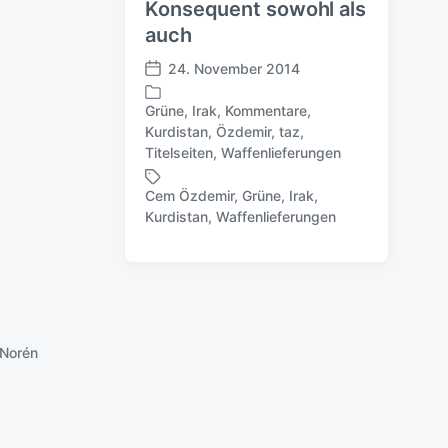
Konsequent sowohl als
auch
24. November 2014
V
e
Grüne
,
Irak
,
Kommentare
,
r
Kurdistan
,
Özdemir
,
taz
,
V
ö
Titelseiten
,
Waffenlieferungen
e
f
r
f
Cem Özdemir
,
Grüne
,
Irak
,
ö
e
S
Kurdistan
,
Waffenlieferungen
f
n
c
f
t
h
e
l
l
n
i
a
t
c
g
l
h
w
i
u
Norén
ö
c
n
r
h
g
t
t
s
e
i
d
r
n