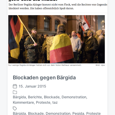
Blockaden gegen Bärgida
15. Januar 2015
V
e
Bärgida
,
Berichte
,
Blockade
,
Demonstration
,
r
V
Kommentare
,
Proteste
,
taz
ö
e
f
r
Bärgida
,
Blockade
,
Demonstration
,
Pegida
,
Proteste
S