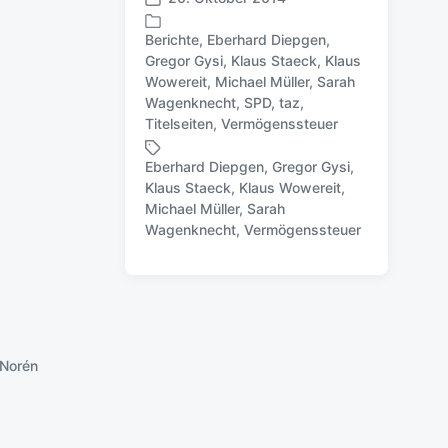
V
e
Berichte
,
Eberhard Diepgen
,
r
Gregor Gysi
,
Klaus Staeck
,
Klaus
ö
Wowereit
,
Michael Müller
,
Sarah
V
f
Wagenknecht
,
SPD
,
taz
,
e
f
Titelseiten
,
Vermögenssteuer
r
e
ö
n
Eberhard Diepgen
,
Gregor Gysi
,
f
t
Klaus Staeck
,
Klaus Wowereit
,
f
l
S
Michael Müller
,
Sarah
e
i
c
Wagenknecht
,
Vermögenssteuer
n
c
h
t
h
l
l
u
a
i
n
g
c
g
w
h
s
ö
t
d
Norén
r
i
a
t
n
t
e
u
r