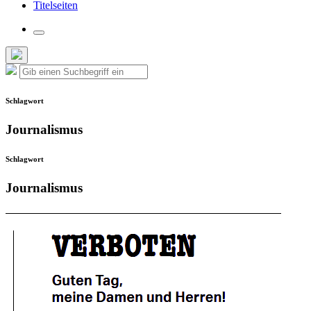
Titelseiten
Suchfeld
umschalten
Such-
Suche
Suchen
Overlay
nach:
verbergen
Schlagwort
Journalismus
Schlagwort
Journalismus