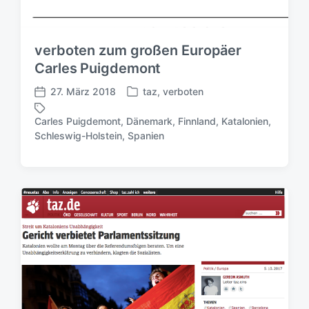
verboten zum großen Europäer
Carles Puigdemont
27. März 2018
taz
,
verboten
V
V
e
e
Carles Puigdemont
,
Dänemark
,
Finnland
,
Katalonien
,
r
r
S
Schleswig-Holstein
,
Spanien
ö
ö
c
f
f
h
f
f
l
e
e
a
n
n
g
t
t
w
l
l
ö
i
i
r
c
c
t
h
h
e
t
u
r
i
n