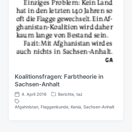
Koalitionsfragen: Farbtheorie in
Sachsen-Anhalt
4. April 2016
Berichte
,
taz
V
V
e
e
Afgahnistan
,
Flaggenkunde
,
Kenia
,
Sachsen-Anhalt
S
r
r
c
ö
ö
h
f
f
l
f
f
a