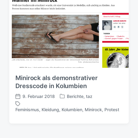
Minirock als demonstrativer
Dresscode in Kolumbien
9. Februar 2018
Berichte
,
taz
V
V
e
e
Feminismus
,
Kleidung
,
Kolumbien
,
Minirock
,
Protest
S
r
r
c
ö
ö
h
f
f
l
f
f
a
e