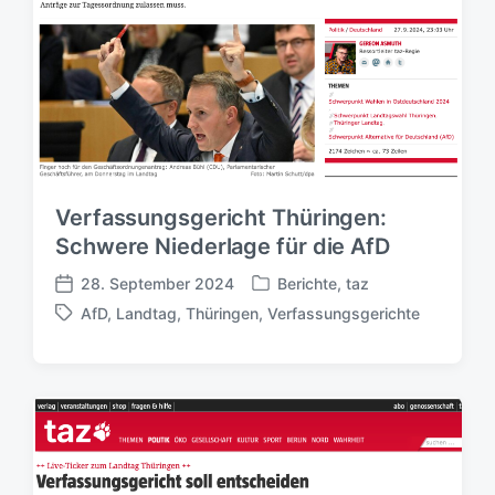
Verfassungsgericht Thüringen:
Schwere Niederlage für die AfD
28. September 2024
Berichte
,
taz
V
V
AfD
,
Landtag
,
Thüringen
,
Verfassungsgerichte
e
e
S
r
r
c
ö
ö
h
f
f
l
f
f
a
e
e
g
n
n
w
t
t
ö