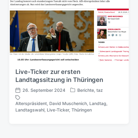
l
l
r
i
i
t
c
c
e
h
h
r
t
u
i
n
n
g
s
d
a
t
Live-Ticker zur ersten
u
Landtagssitzung in Thüringen
m
26. September 2024
Berichte
,
taz
V
V
e
e
Alterspräsident
,
David Muschenich
,
Landtag
,
r
r
S
Landtagswahl
,
Live-Ticker
,
Thüringen
ö
ö
c
f
f
h
f
f
l
e
e
a