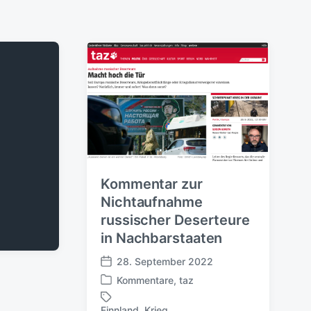
Kommentar zur
Nichtaufnahme
russischer Deserteure
in Nachbarstaaten
28. September 2022
V
Kommentare
,
taz
e
V
r
e
Finnland
,
Krieg
,