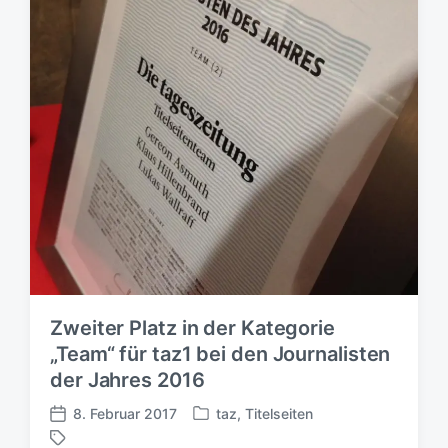
Zweiter Platz in der Kategorie
„Team“ für taz1 bei den Journalisten
der Jahres 2016
8. Februar 2017
taz
,
Titelseiten
V
V
e
e