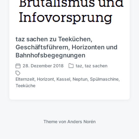
taz sachen zu Teeküchen,
Geschäftsführern, Horizonten und
Bahnhofsbegegnungen
28. Dezember 2018
taz
,
taz sachen
V
V
e
e
Elternzeit
,
Horizont
,
Kassel
,
Neptun
,
Spülmaschine
,
r
r
S
Teeküche
ö
ö
c
f
f
h
f
f
l
e
e
a
n
n
g
t
t
Theme von
Anders Norén
w
l
l
ö
i
i
r