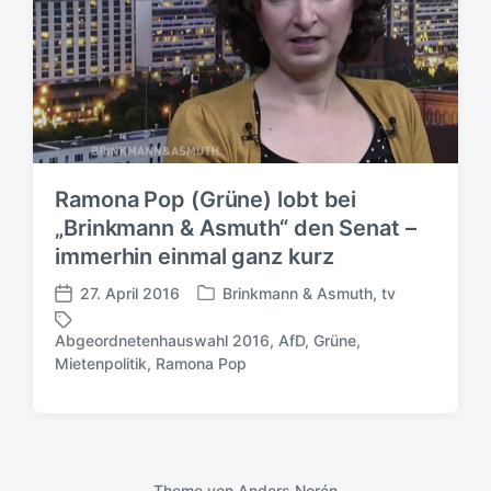
Ramona Pop (Grüne) lobt bei
„Brinkmann & Asmuth“ den Senat –
immerhin einmal ganz kurz
27. April 2016
Brinkmann & Asmuth
,
tv
V
V
e
e
Abgeordnetenhauswahl 2016
,
AfD
,
Grüne
,
r
r
S
Mietenpolitik
,
Ramona Pop
ö
ö
c
f
f
h
f
f
l
e
e
a
n
n
g
t
t
Theme von
Anders Norén
w