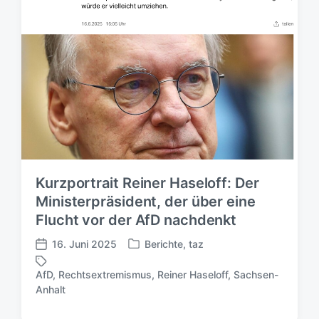
Kurzportrait Reiner Haseloff: Der
Ministerpräsident, der über eine
Flucht vor der AfD nachdenkt
16. Juni 2025
Berichte
,
taz
V
V
e
e
AfD
,
Rechtsextremismus
,
Reiner Haseloff
,
Sachsen-
r
r
S
Anhalt
ö
ö
c
f
f
h