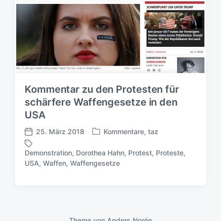
Kommentar zu den Protesten für
schärfere Waffengesetze in den
USA
25. März 2018
Kommentare
,
taz
V
V
e
e
Demonstration
,
Dorothea Hahn
,
Protest
,
Proteste
,
r
r
S
USA
,
Waffen
,
Waffengesetze
ö
ö
c
f
f
h
f
f
l
e
e
a
n
n
g
t
t
Theme von
Anders Norén
w