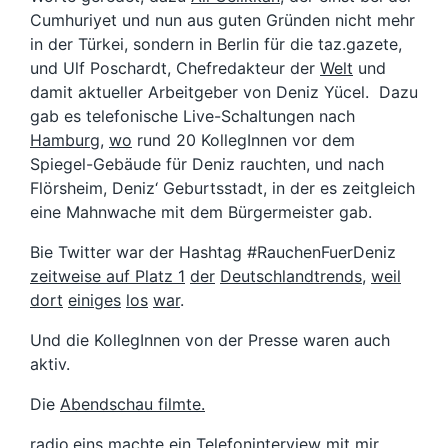
Cumhuriyet und nun aus guten Gründen nicht mehr
in der Türkei, sondern in Berlin für die taz.gazete,
und Ulf Poschardt, Chefredakteur der
Welt
und
damit aktueller Arbeitgeber von Deniz Yücel. Dazu
gab es telefonische Live-Schaltungen nach
Hamburg
,
wo
rund 20 KollegInnen vor dem
Spiegel-Gebäude für Deniz rauchten, und nach
Flörsheim, Deniz‘ Geburtsstadt, in der es zeitgleich
eine Mahnwache mit dem Bürgermeister gab.
Bie Twitter war der Hashtag #RauchenFuerDeniz
zeitweise auf Platz 1
der
Deutschlandtrends
,
weil
dort
einiges
los
war
.
Und die KollegInnen von der Presse waren auch
aktiv.
Die
Abendschau filmte.
radio.eins machte
ein Telefoninterview mit mir
.