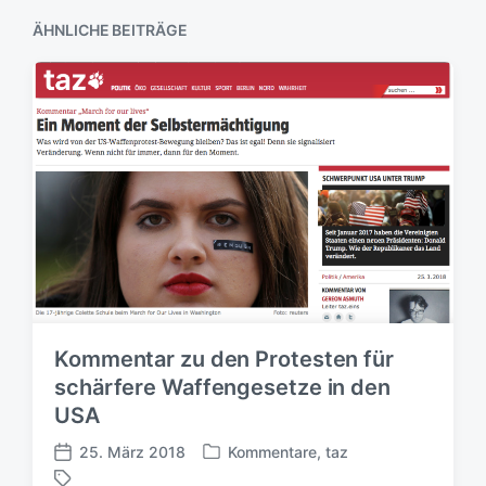
r
a
a
ÄHNLICHE BEITRÄGE
g
g
:
:
Kommentar zu den Protesten für
schärfere Waffengesetze in den
USA
25. März 2018
Kommentare
,
taz
V
V
e
e