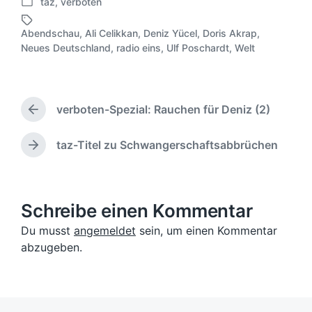
taz
,
verboten
e
V
r
e
ö
Abendschau
,
Ali Celikkan
,
Deniz Yücel
,
Doris Akrap
,
r
S
f
Neues Deutschland
,
radio eins
,
Ulf Poschardt
,
Welt
ö
c
f
f
h
e
f
l
n
e
a
t
verboten-Spezial: Rauchen für Deniz (2)
n
g
V
l
t
o
w
i
l
r
ö
taz-Titel zu Schwangerschaftsabbrüchen
c
N
i
h
r
ä
h
c
e
t
c
u
h
r
e
h
n
i
t
r
s
Schreibe einen Kommentar
g
g
i
t
s
e
n
Du musst
angemeldet
sein, um einen Kommentar
e
d
r
abzugeben.
r
a
B
B
t
e
e
u
i
i
t
m
t
r