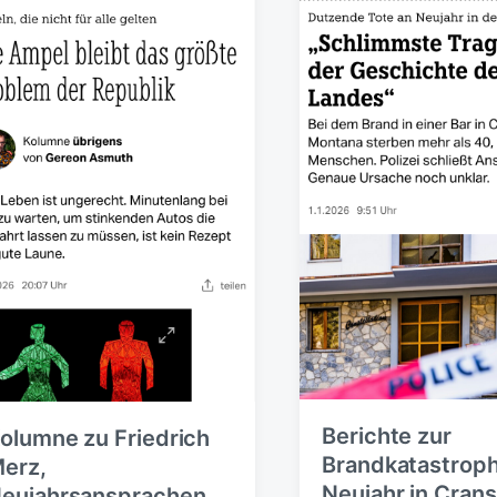
Berichte zur
olumne zu Friedrich
Brandkatastrop
erz,
Neujahr in Crans
eujahrsansprachen