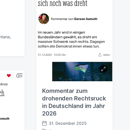
t
r
g
i
s
n
d
a
t
u
ntana
,
m
Kommentar zum
drohenden Rechtsruck
in Deutschland im Jahr
2026
31. Dezember 2025
V