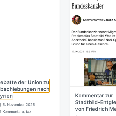
e
n
t
r
g
i
s
n
d
a
t
u
m
ebatte der Union zu
bschiebungen nach
Kommentar zur
yrien
Stadtbild-Entgl
5. November 2025
von Friedrich M
Kommentare
,
taz