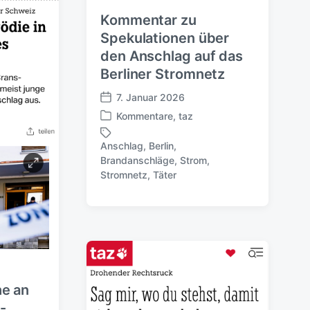
Kommentar zu
Spekulationen über
den Anschlag auf das
Berliner Stromnetz
7. Januar 2026
V
Kommentare
,
taz
e
V
r
e
Anschlag
,
Berlin
,
ö
r
Brandanschläge
,
Strom
,
S
f
ö
Stromnetz
,
Täter
c
f
f
h
e
f
l
n
e
a
t
n
g
l
t
w
i
l
ö
c
i
r
h
c
he an
t
u
h
-
e
n