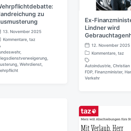
ehrpflichtdebatte:
andreichung zu
Ex-Finanzminist
usmusterung
Lindner wird
13. November 2025
Gebrauchtagenh
Kommentare
,
taz
12. November 2025
V
undeswehr
,
Kommentare
,
taz
e
V
riegsdienstverweigerung
,
r
e
usterung
,
Wehrdienst
,
Autoindustrie
,
Christian
ö
r
ehrpflicht
FDP
,
Finanzminister
,
Ha
S
f
ö
Verkehr
c
f
f
h
e
f
l
n
e
a
t
n
g
l
t
w
i
l
ö
c
i
r
h
c
t
u
h