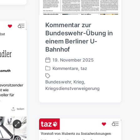
Kommentar zur
Bundeswehr-Übung in
einem Berliner U-
Bahnhof
19. November 2025
V
Kommentare
,
taz
e
V
r
e
Bundeswehr
,
Krieg
,
ö
r
S
Kriegsdienstverweigerung
f
ö
c
f
f
h
e
f
l
n
e
a
t
n
g
l
t
w
i
l
ö
c
i
r