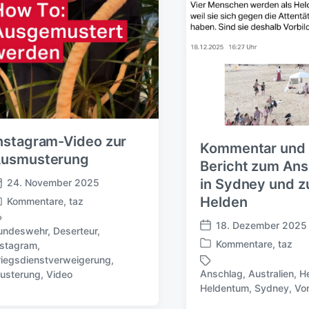
t
u
m
nstagram-Video zur
Kommentar und
usmusterung
Bericht zum Ans
in Sydney und z
24. November 2025
Helden
Kommentare
,
taz
18. Dezember 2025
undeswehr
,
Deserteur
,
V
Kommentare
,
taz
nstagram
,
e
V
riegsdienstverweigerung
,
r
e
Anschlag
,
Australien
,
H
usterung
,
Video
ö
r
S
Heldentum
,
Sydney
,
Vor
f
ö
c
f
f