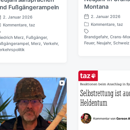
Montana
nd Fußgängerampeln
2. Januar 2026
2. Januar 2026
V
Kommentare
,
taz
Kommentare
,
taz
e
V
r
e
Brandgefahr
,
Crans-Mo
riedrich Merz
,
Fußgänger
,
ö
r
S
Feuer
,
Neujahr
,
Schweiz
ußgängerampel
,
Merz
,
Verkehr
,
f
ö
c
erkehrspolitik
f
f
h
e
f
l
n
e
a
t
n
g
l
t
w
i
l
ö
c
i
r
h
c
t
u
h
e
n
t
r
g
i
s
n
d
a