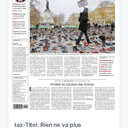
i
n
n
g
s
d
a
t
u
m
taz-Titel: Rien ne va plus