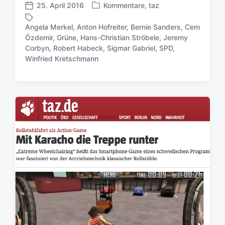
25. April 2016
Kommentare
,
taz
V
V
e
e
Angela Merkel
,
Anton Hofreiter
,
Bernie Sanders
,
Cem
r
r
Özdemir
,
Grüne
,
Hans-Christian Ströbele
,
Jeremy
ö
ö
S
Corbyn
,
Robert Habeck
,
Sigmar Gabriel
,
SPD
,
f
f
c
Winfried Kretschmann
f
f
h
e
e
l
n
n
a
t
t
g
l
l
w
i
i
ö
c
c
r
h
h
t
t
u
e
i
n
r
n
g
s
d
a
t
u