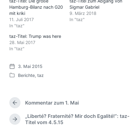
taz-Titel: Die große
taz-Titel zum Abgang von
Hamburg-Bilanz nach G20
Sigmar Gabriel
mit kriki
9. März 2018
11. Juli 2017
In "taz"
In "taz"
taz-Titel: Trump was here
28. Mai 2017
In "taz"
3. Mai 2015
V
Berichte
,
taz
e
V
r
e
ö
r
f
ö
f
Kommentar zum 1. Mai
f
V
e
f
o
n
„Liberté? Fraternité? Mir doch Egalité!“: taz-
e
r
N
t
Titel vom 4.5.15
h
n
ä
l
e
t
c
i
r
l