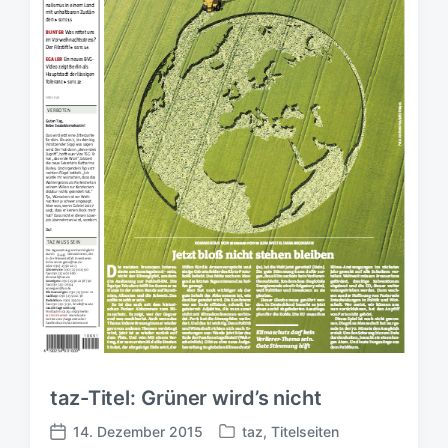
taz-Titel: Grüner wird’s nicht
14. Dezember 2015
taz
,
Titelseiten
V
V