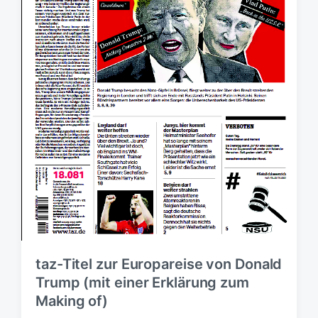
g
s
d
a
t
u
m
taz-Titel zur Europareise von Donald
Trump (mit einer Erklärung zum
Making of)