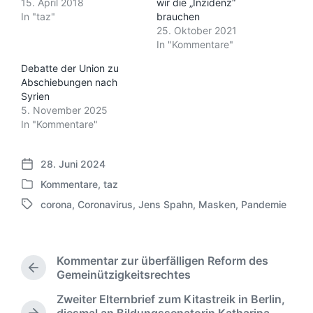
15. April 2018
wir die „Inzidenz“
In "taz"
brauchen
25. Oktober 2021
In "Kommentare"
Debatte der Union zu
Abschiebungen nach
Syrien
5. November 2025
In "Kommentare"
28. Juni 2024
V
Kommentare
,
taz
e
V
r
corona
,
Coronavirus
,
Jens Spahn
,
Masken
,
Pandemie
e
S
ö
r
c
f
ö
h
f
f
l
e
Kommentar zur überfälligen Reform des
f
a
V
n
Gemeinützigkeitsrechtes
e
g
o
t
n
Zweiter Elternbrief zum Kitastreik in Berlin,
w
r
l
t
diesmal an Bildungssenatorin Katharina