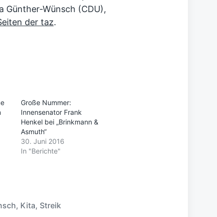
na
Günther-Wünsch
(CDU),
eiten der taz
.
ue
Große Nummer:
m
Innensenator Frank
Henkel bei „Brinkmann &
Asmuth“
30. Juni 2016
In "Berichte"
nsch
,
Kita
,
Streik