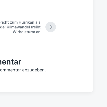
richt zum Hurrikan als
ge: Klimawandel treibt
N
Wirbelsturm an
ä
c
h
s
t
e
mentar
r
B
 Kommentar abzugeben.
e
i
t
r
a
g
: