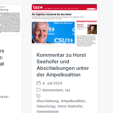
es
Kommentar zu Horst
s:
Seehofer und
at
Abschiebungen unter
der Ampelkoaltion
4. Juli 2024
V
Kommentare
,
taz
e
V
r
osse-
e
Abschiebung
,
Ampelkoalition
,
ö
r
Geburtstag
,
Horst Seehofer
,
S
f
ö
Innenminister
c
f