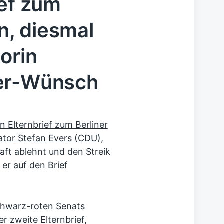
ief zum
in, diesmal
orin
her-Wünsch
n Elternbrief zum Berliner
ator Stefan Evers (CDU)
,
ft ablehnt und den Streik
 er auf den Brief
schwarz-roten Senats
er zweite Elternbrief,