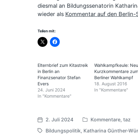
diesmal an Bildungssenatorin Kathari
wieder als
Kommentar auf den Berlin-S
Teilen mit:
Elternbrief zum Kitastreik
Wahlkampfkeule: Ne
in Berlin an
Kurzkommentare zu
Finanzsenator Stefan
Berliner Wahlkampf
Evers
18. August 2016
24. Juni 2024
In "Kommentare"
In "Kommentare"
2. Juli 2024
Kommentare
,
taz
V
V
e
e
Bildungspolitik
,
Katharina Günther-Wü
S
r
r