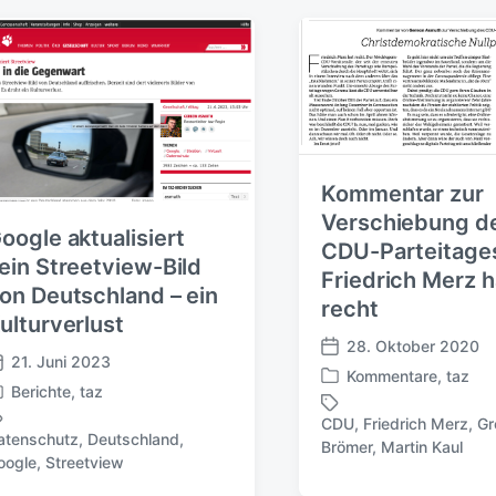
m
:
Kommentar zur
Verschiebung d
oogle aktualisiert
CDU-Parteitage
ein Streetview-Bild
Friedrich Merz h
on Deutschland – ein
recht
ulturverlust
28. Oktober 2020
V
21. Juni 2023
Kommentare
,
taz
e
V
Berichte
,
taz
r
e
CDU
,
Friedrich Merz
,
Gr
ö
r
S
atenschutz
,
Deutschland
,
Brömer
,
Martin Kaul
f
ö
c
oogle
,
Streetview
f
f
h