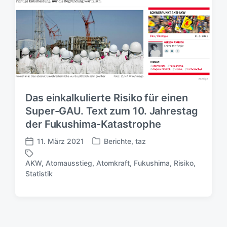
Das einkalkulierte Risiko für einen
Super-GAU. Text zum 10. Jahrestag
der Fukushima-Katastrophe
11. März 2021
Berichte
,
taz
V
V
e
e
AKW
,
Atomausstieg
,
Atomkraft
,
Fukushima
,
Risiko
,
r
r
S
Statistik
ö
ö
c
f
f
h
f
f
l
e
e
a
n
n
g