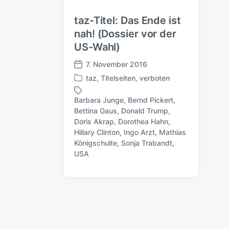
taz-Titel: Das Ende ist
nah! (Dossier vor der
US-Wahl)
7. November 2016
V
taz
,
Titelseiten
,
verboten
e
V
r
e
Barbara Junge
,
Bernd Pickert
,
ö
r
Bettina Gaus
,
Donald Trump
,
f
ö
Doris Akrap
,
Dorothea Hahn
,
f
f
S
Hillary Clinton
,
Ingo Arzt
,
Mathias
e
f
c
Königschulte
,
Sonja Trabandt
,
n
e
h
USA
t
n
l
l
t
a
i
l
g
c
i
w
h
c
ö
u
h
r
n
t
t