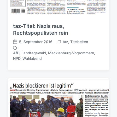
taz-Titel: Nazis raus,
Rechtspopulisten rein
5. September 2016
taz
,
Titelseiten
V
V
e
e
AfD
,
Landtagswahl
,
Mecklenburg-Vorpommern
,
r
r
S
NPD
,
Wahlabend
ö
ö
c
f
f
h
f
f
l
e
e
a
n
n
g
t
t
w
l
l
ö
i
i
r
c
c
t
h
h
e
t
u
r