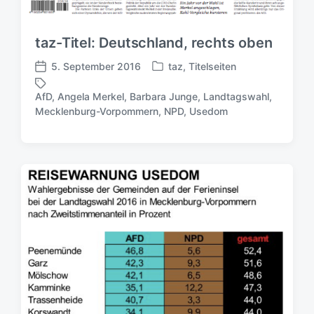
taz-Titel: Deutschland, rechts oben
5. September 2016
taz
,
Titelseiten
V
V
e
e
AfD
,
Angela Merkel
,
Barbara Junge
,
Landtagswahl
,
r
r
S
Mecklenburg-Vorpommern
,
NPD
,
Usedom
ö
ö
c
f
f
h
f
f
l
e
e
a
n
n
g
t
t
w
l
l
ö
i
i
r
c
c
t
h
h
e
t
u
r
i
n
n
g
s