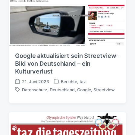
Google aktualisiert sein Streetview-
Bild von Deutschland – ein
Kulturverlust
21. Juni 2023
Berichte
,
taz
V
V
Datenschutz
,
Deutschland
,
Google
,
Streetview
e
e
S
r
r
c
ö
ö
h
f
f
l
f
f
a
e
e
g
n
n
w
t