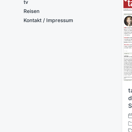
tv
Reisen
Kontakt / Impressum
t
d
S
V
e
V
r