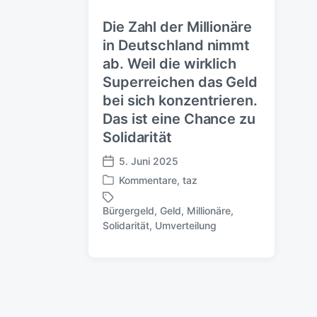
Die Zahl der Millionäre
in Deutschland nimmt
ab. Weil die wirklich
Superreichen das Geld
bei sich konzentrieren.
Das ist eine Chance zu
Solidarität
5. Juni 2025
V
Kommentare
,
taz
e
V
r
e
Bürgergeld
,
Geld
,
Millionäre
,
ö
r
S
Solidarität
,
Umverteilung
f
ö
c
f
f
h
e
f
l
n
e
a
t
n
g
l
t
w
i