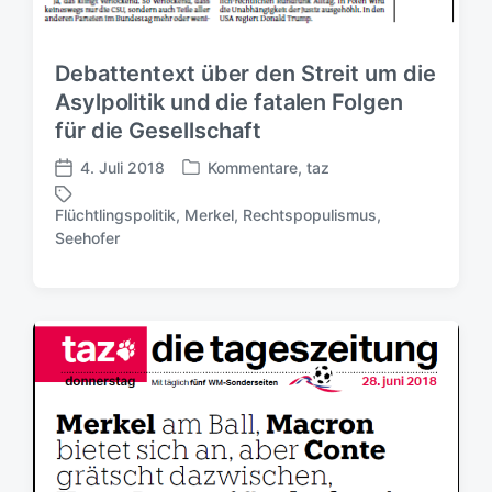
Debattentext über den Streit um die
Asylpolitik und die fatalen Folgen
für die Gesellschaft
4. Juli 2018
Kommentare
,
taz
V
V
e
e
Flüchtlingspolitik
,
Merkel
,
Rechtspopulismus
,
r
r
S
Seehofer
ö
ö
c
f
f
h
f
f
l
e
e
a
n
n
g
t
t
w
l
l
ö
i
i
r
c
c
t
h
h
e
t
u
r