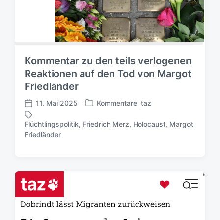
Kommentar zu den teils verlogenen
Reaktionen auf den Tod von Margot
Friedländer
11. Mai 2025
Kommentare
,
taz
V
V
e
e
Flüchtlingspolitik
,
Friedrich Merz
,
Holocaust
,
Margot
r
r
S
Friedländer
ö
ö
c
f
f
h
f
f
l
e
e
a
n
n
g
t
t
w
l
l
ö
i
i
r