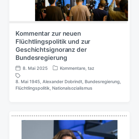
Kommentar zur neuen
Flüchtlingspolitik und zur
Geschichtsignoranz der
Bundesregierung
8. Mai 2025
Kommentare
,
taz
V
V
e
e
8. Mai 1945
,
Alexander Dobrindt
,
Bundesregierung
,
r
r
S
Flüchtlingspolitik
,
Nationalsozialismus
ö
ö
c
f
f
h
f
f
l
e
e
a
n
n
g
t
t
w
l
l
ö
i
i
r