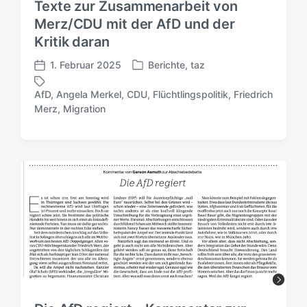
Texte zur Zusammenarbeit von
Merz/CDU mit der AfD und der
Kritik daran
1. Februar 2025
Berichte
,
taz
V
V
e
e
AfD
,
Angela Merkel
,
CDU
,
Flüchtlingspolitik
,
Friedrich
r
r
S
Merz
,
Migration
ö
ö
c
f
f
h
f
f
l
e
e
a
n
n
g
t
t
w
l
l
ö
i
i
r
c
c
t
h
h
e
t
u
r
i
n
n
g
s