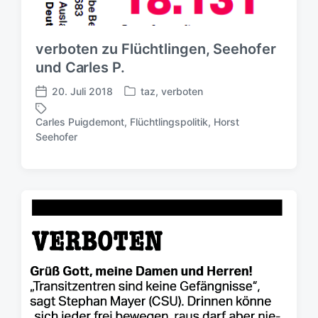
verboten zu Flüchtlingen, Seehofer
und Carles P.
20. Juli 2018
taz
,
verboten
V
V
e
e
Carles Puigdemont
,
Flüchtlingspolitik
,
Horst
r
r
S
Seehofer
ö
ö
c
f
f
h
f
f
l
e
e
a
n
n
g
t
t
w
l
l
ö
i
i
r
c
c
t
h
h
e
t
u
r
i
n