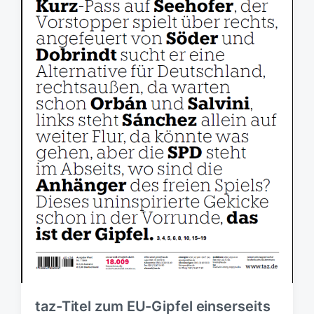
i
n
n
g
s
d
a
t
u
m
taz-Titel zum EU-Gipfel einserseits