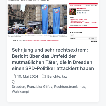
Sehr jung und sehr rechtsextrem:
Bericht über das Umfeld der
mutmaßlichen Täter, die in Dresden
einen SPD-Politiker attackiert haben
10. Mai 2024
Berichte
,
taz
V
V
e
e
Dresden
,
Franziska Giffey
,
Rechtsextremismus
,
r
r
S
Wahlkampf
ö
ö
c
f
f
h
f
f
l