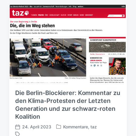
e
e
a
n
n
g
t
t
w
l
l
ö
i
i
r
c
c
t
h
h
e
t
u
r
i
n
n
g
s
d
a
t
Die Berlin-Blockierer: Kommentar zu
u
m
den Klima-Protesten der Letzten
Generation und zur schwarz-roten
Koalition
24. April 2023
Kommentare
,
taz
V
V
e