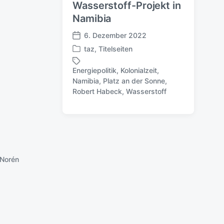
Wasserstoff-Projekt in
Namibia
6. Dezember 2022
V
taz
,
Titelseiten
e
V
r
e
Energiepolitik
,
Kolonialzeit
,
ö
r
Namibia
,
Platz an der Sonne
,
S
f
ö
Robert Habeck
,
Wasserstoff
c
f
f
h
e
f
l
n
e
a
t
n
g
l
t
w
i
l
ö
c
i
Norén
r
h
c
t
u
h
e
n
t
r
g
i
s
n
d