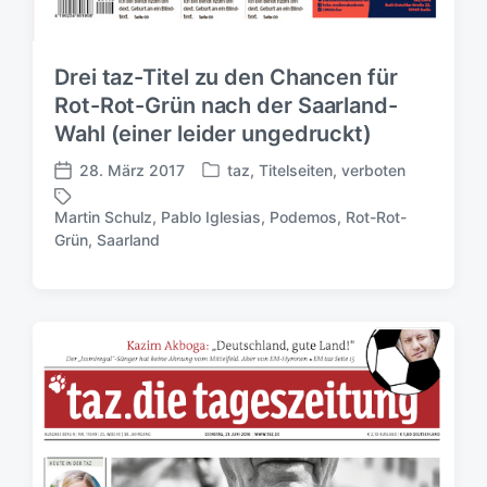
Drei taz-Titel zu den Chancen für
Rot-Rot-Grün nach der Saarland-
Wahl (einer leider ungedruckt)
28. März 2017
taz
,
Titelseiten
,
verboten
V
V
e
e
Martin Schulz
,
Pablo Iglesias
,
Podemos
,
Rot-Rot-
r
r
S
Grün
,
Saarland
ö
ö
c
f
f
h
f
f
l
e
e
a
n
n
g
t
t
w
l
l
ö
i
i
r
c
c
t
h
h
e
t
u
r