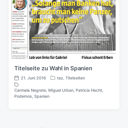
i
n
n
g
s
d
a
t
u
m
Titelseite zu Wahl in Spanien
21. Juni 2016
taz
,
Titelseiten
V
V
e
e
Carmela Negrete
,
Miguel Urban
,
Patricia Hecht
,
r
r
S
Podemos
,
Spanien
ö
ö
c
f
f
h
f
f
l
e
e
a
n
n
g