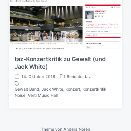
taz-Konzertkritik zu Gewalt (und
Jack White)
14. Oktober 2018
Berichte
,
taz
V
V
e
e
Gewalt Band
,
Jack White
,
Konzert
,
Konzertkritik
,
r
r
S
Noise
,
Verti Music Hall
ö
ö
c
f
f
h
f
f
l
e
e
a
n
n
g
t
t
Theme von
Anders Norén
w