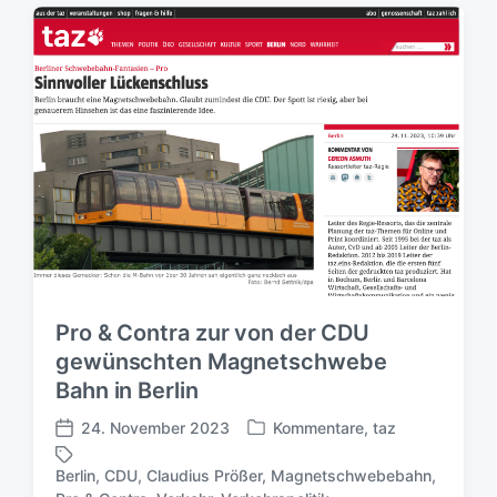
Pro & Contra zur von der CDU
gewünschten Magnetschwebe
Bahn in Berlin
24. November 2023
Kommentare
,
taz
V
V
e
e
Berlin
,
CDU
,
Claudius Prößer
,
Magnetschwebebahn
,
r
r
S