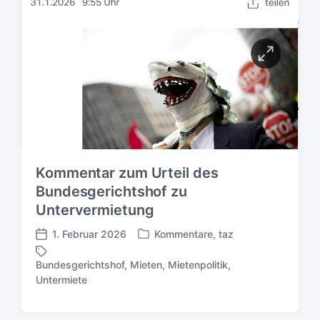
Kommentar zum Urteil des
Bundesgerichtshof zu
Untervermietung
1. Februar 2026
Kommentare
,
taz
V
V
e
e
Bundesgerichtshof
,
Mieten
,
Mietenpolitik
,
r
r
S
Untermiete
ö
ö
c
f
f
h
f
f
l