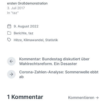
ersten Großdemonstration
3. Juli 2017
In "taz"
9. August 2022
V
Berichte
,
taz
e
V
r
Hitze
,
Klimawandel
,
Statistik
e
S
ö
r
c
f
ö
h
f
f
l
e
Kommentar: Bundestag diskutiert über
f
a
V
n
Wahlrechtsreform. Ein Desaster
e
g
o
t
n
Corona-Zahlen-Analyse: Sommerwelle ebbt
w
r
l
t
N
ab
ö
h
i
l
ä
r
e
c
i
c
r
t
h
c
h
i
e
u
h
s
1 Kommentar
g
r
Kommentieren →
n
t
t
e
g
e
i
r