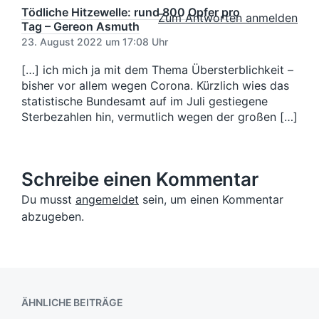
s
r
n
Tödliche Hitzewelle: rund 800 Opfer pro
B
Zum Antworten anmelden
d
B
Tag – Gereon Asmuth
e
a
e
i
23. August 2022 um 17:08 Uhr
t
i
t
u
t
[…] ich mich ja mit dem Thema Übersterblichkeit –
r
r
m
a
bisher vor allem wegen Corona. Kürzlich wies das
a
g
statistische Bundesamt auf im Juli gestiegene
g
:
Sterbezahlen hin, vermutlich wegen der großen […]
:
Schreibe einen Kommentar
Du musst
angemeldet
sein, um einen Kommentar
abzugeben.
ÄHNLICHE BEITRÄGE