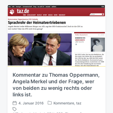
e
e
a
n
n
g
t
t
w
l
l
ö
i
i
r
c
c
t
h
h
e
t
u
r
i
n
n
g
s
d
a
t
Kommentar zu Thomas Oppermann,
u
Angela Merkel und der Frage, wer
m
von beiden zu wenig rechts oder
links ist.
4. Januar 2016
Kommentare
,
taz
V
V
e
e