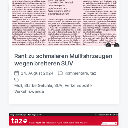
t
u
m
Rant zu schmaleren Müllfahrzeugen
wegen breiteren SUV
24. August 2024
Kommentare
,
taz
V
V
e
e
Müll
,
Starke Gefühle
,
SUV
,
Verkehrspolitik
,
r
r
S
Verkehrswende
ö
ö
c
f
f
h
f
f
l
e
e
a
n
n
g
t
t
w