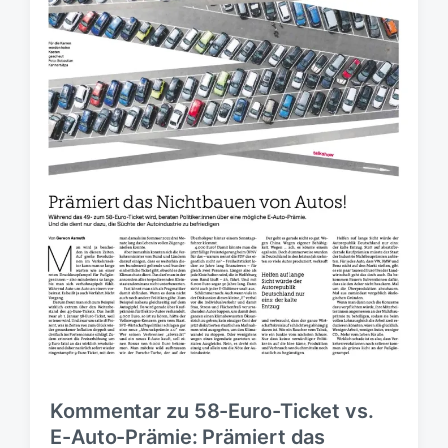
s
d
a
t
u
m
Kommentar zu 58-Euro-Ticket vs.
E-Auto-Prämie: Prämiert das