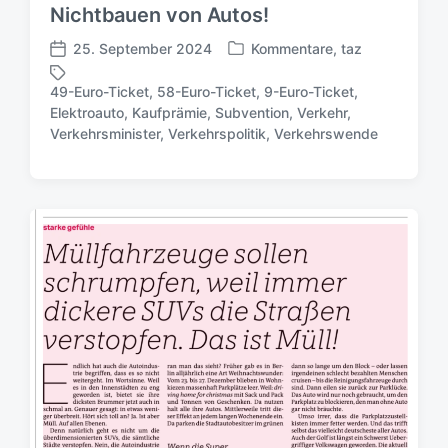
Nichtbauen von Autos!
25. September 2024
Kommentare
,
taz
V
V
e
e
49-Euro-Ticket
,
58-Euro-Ticket
,
9-Euro-Ticket
,
r
r
Elektroauto
,
Kaufprämie
,
Subvention
,
Verkehr
,
S
ö
ö
Verkehrsminister
,
Verkehrspolitik
,
Verkehrswende
c
f
f
h
f
f
l
e
e
a
n
n
g
t
t
w
l
l
ö
i
i
r
c
c
t
h
h
e
t
u
r
i
n
n
g
s
d
a