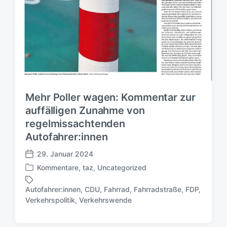
Mehr Poller wagen: Kommentar zur
auffälligen Zunahme von
regelmissachtenden
Autofahrer:innen
29. Januar 2024
V
Kommentare
,
taz
,
Uncategorized
e
V
r
e
Autofahrer:innen
,
CDU
,
Fahrrad
,
Fahrradstraße
,
FDP
,
ö
r
S
Verkehrspolitik
,
Verkehrswende
f
ö
c
f
f
h
e
f
l