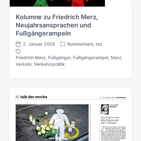
Kolumne zu Friedrich Merz,
Neujahrsansprachen und
Fußgängerampeln
2. Januar 2026
Kommentare
,
taz
V
V
e
e
Friedrich Merz
,
Fußgänger
,
Fußgängerampel
,
Merz
,
r
r
S
Verkehr
,
Verkehrspolitik
ö
ö
c
f
f
h
f
f
l
e
e
a
n
n
g
t
t
w
l
l
ö
i
i
r
c
c
t
h
h
e
t
u
r
i
n