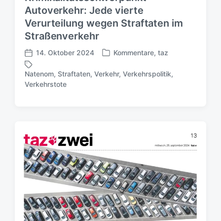
Autoverkehr: Jede vierte
Verurteilung wegen Straftaten im
Straßenverkehr
14. Oktober 2024
Kommentare
,
taz
V
V
e
e
Natenom
,
Straftaten
,
Verkehr
,
Verkehrspolitik
,
r
r
S
Verkehrstote
ö
ö
c
f
f
h
f
f
l
e
e
a
n
n
g
t
t
w
l
l
ö
i
i
r
c
c
t
h
h
e
t
u
r
i
n
n
g