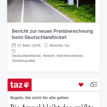
Bericht zur neuen Preisberechnung
beim Deutschlandticket
27. März 2026
Berichte
,
taz
V
V
e
e
Deutschlandticket
,
Verkehr
,
Verkehrsminister
,
r
r
S
Verkehrspolitik
ö
ö
c
f
f
h
f
f
l
e
e
a
n
n
g
t
t
w
l
l
ö
i
i
r
c
c
t