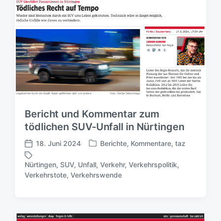
l
l
ö
i
i
r
c
c
t
h
h
e
t
u
r
i
n
n
g
s
d
a
t
Bericht und Kommentar zum
u
tödlichen SUV-Unfall in Nürtingen
m
18. Juni 2024
Berichte
,
Kommentare
,
taz
V
V
e
e
Nürtingen
,
SUV
,
Unfall
,
Verkehr
,
Verkehrspolitik
,
r
r
S
Verkehrstote
,
Verkehrswende
ö
ö
c
f
f
h
f
f
l
e
e
a
n
n