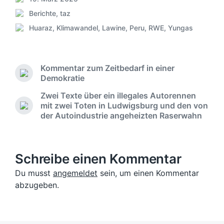
V
Berichte
,
taz
e
V
r
Huaraz
,
Klimawandel
,
Lawine
,
Peru
,
RWE
,
Yungas
e
S
ö
r
c
f
ö
h
f
f
l
e
Kommentar zum Zeitbedarf in einer
f
a
V
n
Demokratie
e
g
o
t
n
Zwei Texte über ein illegales Autorennen
w
r
l
t
mit zwei Toten in Ludwigsburg und den von
ö
h
i
N
l
der Autoindustrie angeheizten Raserwahn
r
e
ä
c
i
r
t
c
h
c
i
e
h
u
h
g
r
s
n
t
Schreibe einen Kommentar
e
t
g
i
r
e
s
Du musst
angemeldet
sein, um einen Kommentar
n
B
r
d
abzugeben.
e
B
a
i
e
t
t
i
u
r
t