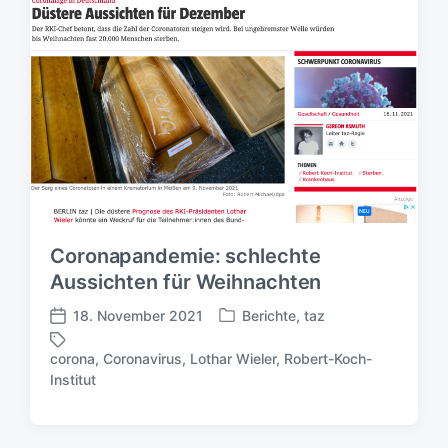
Coronapandemie: schlechte
Aussichten für Weihnachten
18. November 2021
Berichte
,
taz
V
V
e
e
corona
,
Coronavirus
,
Lothar Wieler
,
Robert-Koch-
r
r
S
Institut
ö
ö
c
f
f
h
f
f
l