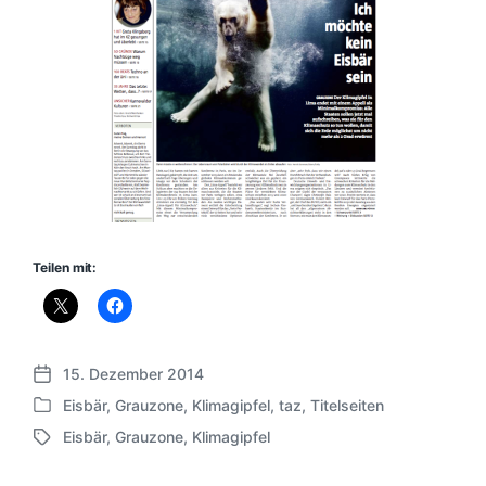
Teilen mit:
15. Dezember 2014
V
Eisbär
,
Grauzone
,
Klimagipfel
,
taz
,
Titelseiten
e
V
r
Eisbär
,
Grauzone
,
Klimagipfel
e
S
ö
r
c
f
ö