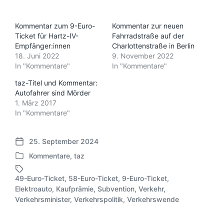
Kommentar zum 9-Euro-
Kommentar zur neuen
Ticket für Hartz-IV-
Fahrradstraße auf der
Empfänger:innen
Charlottenstraße in Berlin
18. Juni 2022
9. November 2022
In "Kommentare"
In "Kommentare"
taz-Titel und Kommentar:
Autofahrer sind Mörder
1. März 2017
In "Kommentare"
25. September 2024
V
Kommentare
,
taz
e
V
r
e
ö
49-Euro-Ticket
,
58-Euro-Ticket
,
9-Euro-Ticket
,
r
f
Elektroauto
,
Kaufprämie
,
Subvention
,
Verkehr
,
S
ö
f
Verkehrsminister
,
Verkehrspolitik
,
Verkehrswende
c
f
e
h
f
n
l
e