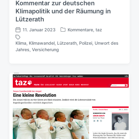
Kommentar zur deutschen
Klimapolitik und der Räumung in
Lützerath
11. Januar 2023
Kommentare
,
taz
V
V
e
e
Klima
,
Klimawandel
,
Lützerath
,
Polizei
,
Unwort des
r
r
S
Jahres
,
Versicherung
ö
ö
c
f
f
h
f
f
l
e
e
a
n
n
g
t
t
w
l
l
ö
i
i
r
c
c
t
h
h
e
t
u
r
i
n
n
g
s