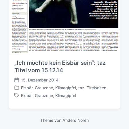
a
t
u
m
„Ich möchte kein Eisbär sein“: taz-
Titel vom 15.12.14
15. Dezember 2014
V
Eisbär
,
Grauzone
,
Klimagipfel
,
taz
,
Titelseiten
e
V
r
Eisbär
,
Grauzone
,
Klimagipfel
e
S
ö
r
c
f
ö
h
f
f
l
e
Theme von
Anders Norén
f
a
n
e
g