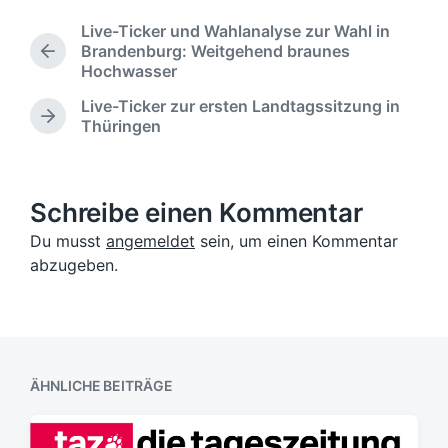
t
a
n
Live-Ticker und Wahlanalyse zur Wahl in
l
g
t
Brandenburg: Weitgehend braunes
i
w
V
l
Hochwasser
c
ö
o
i
h
r
r
c
Live-Ticker zur ersten Landtagssitzung in
u
h
t
N
h
Thüringen
e
n
e
ä
t
r
g
r
c
i
i
s
h
n
g
d
s
Schreibe einen Kommentar
e
a
t
r
Du musst
angemeldet
sein, um einen Kommentar
e
t
B
r
abzugeben.
u
e
B
m
i
e
t
i
r
t
a
r
g
a
ÄHNLICHE BEITRÄGE
:
g
: