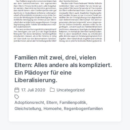
Familien mit zwei, drei, vielen
Eltern: Alles andere als kompliziert.
Ein Plädoyer für eine
Liberalisierung.
17. Juli 2020
Uncategorized
V
V
e
e
Adoptionsrecht
,
Eltern
,
Familienpolitik
,
r
r
S
Gleichstellung
,
Homoehe
,
Regenbogenfamilien
ö
ö
c
f
f
h
f
f
l
e
e
a