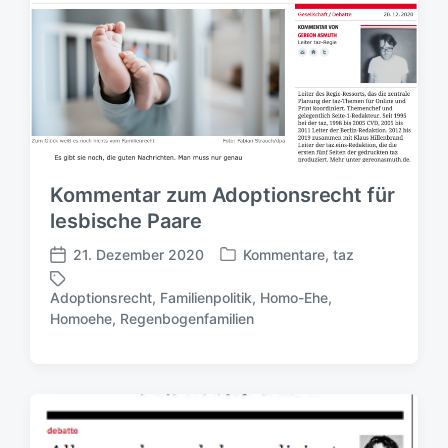
Kommentar zum Adoptionsrecht für
lesbische Paare
21. Dezember 2020
Kommentare
,
taz
V
V
e
e
Adoptionsrecht
,
Familienpolitik
,
Homo-Ehe
,
r
r
S
Homoehe
,
Regenbogenfamilien
ö
ö
c
f
f
h
f
f
l
e
e
a
n
n
g
t
t
w