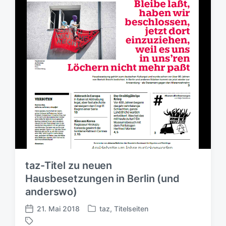
taz-Titel zu neuen
Hausbesetzungen in Berlin (und
anderswo)
21. Mai 2018
taz
,
Titelseiten
V
V
e
e