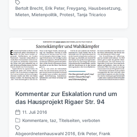
e
e
Bertolt Brecht
,
Erik Peter
,
Freygang
,
Hausbesetzung
,
r
r
S
Mieten
,
Mietenpolitik
,
Protest
,
Tanja Tricarico
ö
ö
c
f
f
h
f
f
l
e
e
a
n
n
g
t
t
w
l
l
ö
i
i
r
c
c
t
h
h
e
t
u
r
i
n
Kommentar zur Eskalation rund um
n
g
das Hausprojekt Rigaer Str. 94
s
d
11. Juli 2016
a
V
t
Kommentare
,
taz
,
Titelseiten
,
verboten
e
V
u
r
e
m
Abgeordnetenhauswahl 2016
,
Erik Peter
,
Frank
ö
r