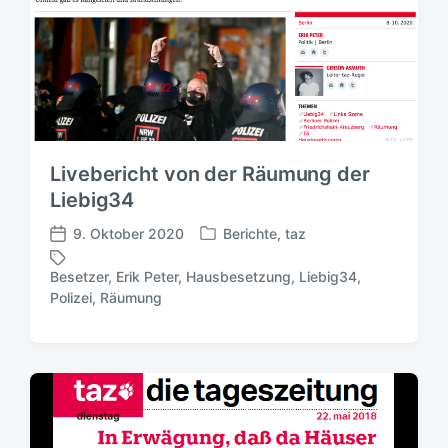
Livebericht von der Räumung der
Liebig34
9. Oktober 2020
Berichte
,
taz
V
V
e
e
Besetzer
,
Erik Peter
,
Hausbesetzung
,
Liebig34
,
r
r
S
Polizei
,
Räumung
ö
ö
c
f
f
h
f
f
l
e
e
a
n
n
g
t
t
w
l
l
ö