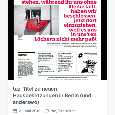
i
i
r
c
c
t
h
h
e
t
u
r
i
n
n
g
s
d
a
t
u
m
taz-Titel zu neuen
Hausbesetzungen in Berlin (und
anderswo)
21. Mai 2018
taz
,
Titelseiten
V
V