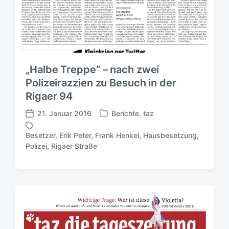
„Halbe Treppe“ – nach zwei
Polizeirazzien zu Besuch in der
Rigaer 94
21. Januar 2016
Berichte
,
taz
V
V
e
e
Besetzer
,
Erik Peter
,
Frank Henkel
,
Hausbesetzung
,
r
r
S
Polizei
,
Rigaer Straße
ö
ö
c
f
f
h
f
f
l
e
e
a
n
n
g
t
t
w
l
l
ö
i
i
r