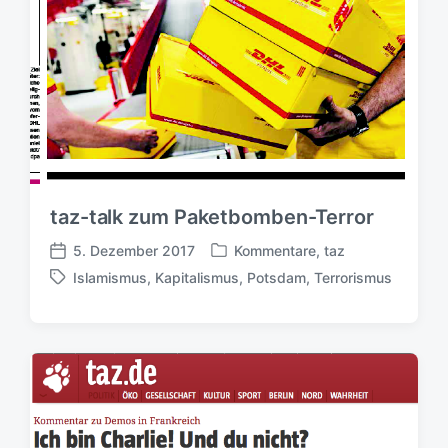
taz-talk zum Paketbomben-Terror
5. Dezember 2017
Kommentare
,
taz
V
V
Islamismus
,
Kapitalismus
,
Potsdam
,
Terrorismus
e
e
S
r
r
c
ö
ö
h
f
f
l
f
f
a
e
e
g
n
n
w
t
t
ö