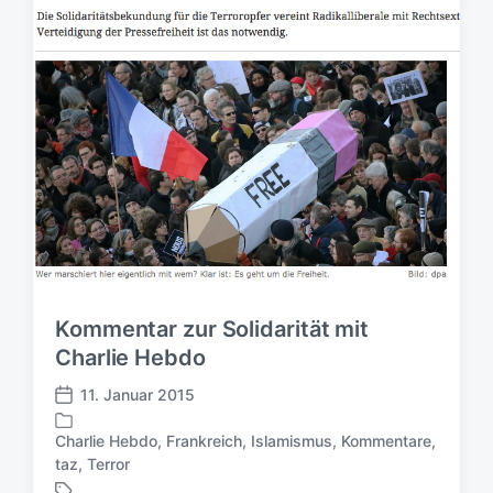
l
l
r
i
i
t
c
c
e
h
h
r
t
u
i
n
n
g
s
d
a
t
u
m
Kommentar zur Solidarität mit
Charlie Hebdo
11. Januar 2015
V
e
Charlie Hebdo
,
Frankreich
,
Islamismus
,
Kommentare
,
r
V
taz
,
Terror
ö
e