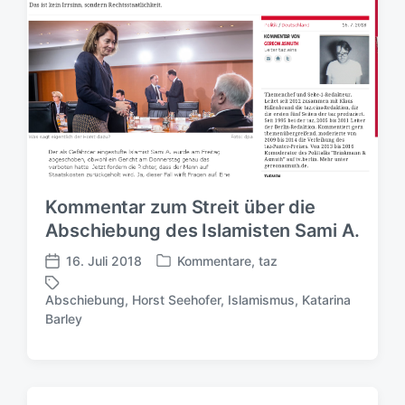
Kommentar zum Streit über die
Abschiebung des Islamisten Sami A.
16. Juli 2018
Kommentare
,
taz
V
V
e
e
Abschiebung
,
Horst Seehofer
,
Islamismus
,
Katarina
r
r
S
Barley
ö
ö
c
f
f
h
f
f
l
e
e
a
n
n
g