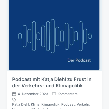
Podcast mit Katja Diehl zu Frust in
der Verkehrs- und Klimapolitik
4. Dezember 2023
Kommentare
V
V
e
e
Katja Diehl
,
Klima
,
Klimapolitik
,
Podcast
,
Verkehr
,
r
r
S