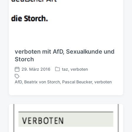
verboten mit AfD, Sexualkunde und
Storch
29. März 2016
taz
,
verboten
V
V
e
e
AfD
,
Beatrix von Storch
,
Pascal Beucker
,
verboten
S
r
r
c
ö
ö
h
f
f
l
f
f
a
e
e
g
n
n
w
t
t
ö
l
l
r