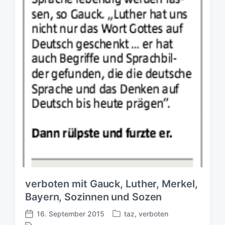
verboten mit Gauck, Luther, Merkel,
Bayern, Sozinnen und Sozen
16. September 2015
taz
,
verboten
V
V