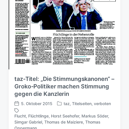
taz-Titel: „Die Stimmungskanonen“ –
Groko-Politiker machen Stimmung
gegen die Kanzlerin
5. Oktober 2015
taz
,
Titelseiten
,
verboten
V
V
e
e
Flucht
,
Flüchtlinge
,
Horst Seehofer
,
Markus Söder
,
r
r
Simgar Gabriel
,
Thomas de Maiziere
,
Thomas
S
ö
ö
Oppermann
c