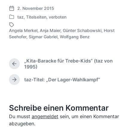
2. November 2015
V
taz
,
Titelseiten
,
verboten
e
V
r
e
ö
Angela Merkel
,
Anja Maier
,
Günter Schabowski
,
Horst
r
S
f
Seehofer
,
Sigmar Gabriel
,
Wolfgang Benz
ö
c
f
f
h
e
f
l
n
e
a
„Kita-Baracke für Trebe-Kids“ (taz von
t
n
g
V
1995)
l
t
w
o
i
l
ö
r
taz-Titel: „Der Lager-Wahlkampf“
c
N
i
h
r
h
ä
c
e
t
u
c
h
r
e
n
h
t
i
r
g
s
Schreibe einen Kommentar
i
g
t
s
e
n
Du musst
angemeldet
sein, um einen Kommentar
e
d
r
abzugeben.
r
a
B
B
t
e