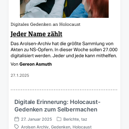
n
g
s
d
a
t
u
m
Digitale Erinnerung: Holocaust-
Gedenken zum Selbermachen
27. Januar 2025
Berichte
,
taz
V
V
Arolsen Archiv
,
Gedenken
,
Holocaust
e
e