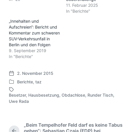
11. Februar 2025
In "Berichte"
„Innehalten und
Aufschreien“: Bericht und
Kommentar zum schweren
SUV-Verkehrsunfall in
Berlin und den Folgen
9. September 2019
In "Berichte"
2. November 2015
V
Berichte
,
taz
e
V
r
e
ö
Besetzer
,
Hausbesetzung
,
Obdachlose
,
Runder Tisch
,
r
S
f
Uwe Rada
ö
c
f
f
h
e
f
l
n
e
a
„Beim Tempelhofer Feld darf es keine Tabus
t
n
g
geben“: Sebastian Czaja (FDP) bei
l