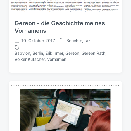
Gereon – die Geschichte meines
Vornamens
10. Oktober 2017
Berichte
,
taz
V
V
e
e
Babylon
,
Berlin
,
Erik Irmer
,
Gereon
,
Gereon Rath
,
r
r
S
Volker Kutscher
,
Vornamen
ö
ö
c
f
f
h
f
f
l
e
e
a
n
n
g
t
t
w
l
l
ö
i
i
r
c
c
t
h
h
e
t
u
r
i
n