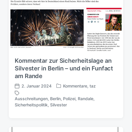
Kommentar zur Sicherheitslage an
Silvester in Berlin – und ein Funfact
am Rande
2. Januar 2024
Kommentare
,
taz
V
V
e
e
Ausschreitungen
,
Berlin
,
Polizei
,
Randale
,
r
r
S
Sicherheitspolitik
,
Silvester
ö
ö
c
f
f
h
f
f
l
e
e
a
n