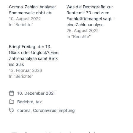
Corona-Zahlen-Analyse:
Was die Demografie zur
Sommerwelle ebbt ab
Rente mit 70 und zum
10. August 2022
Fachkräftemangel sagt –
In "Berichte"
eine Zahlenanalyse
26. August 2022
In "Berichte"
Bringt Freitag, der 13.,
Glück oder Unglück? Eine
Zahlenanalyse samt Blick
ins Glas
13. Februar 2026
In "Berichte"
10. Dezember 2021
V
Berichte
,
taz
e
V
r
corona
,
Coronavirus
,
impfung
e
S
ö
r
c
f
ö
h
f
f
l