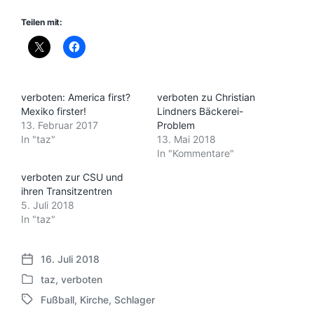
Teilen mit:
verboten: America first?
verboten zu Christian
Mexiko firster!
Lindners Bäckerei-
13. Februar 2017
Problem
In "taz"
13. Mai 2018
In "Kommentare"
verboten zur CSU und
ihren Transitzentren
5. Juli 2018
In "taz"
16. Juli 2018
V
taz
,
verboten
e
V
r
Fußball
,
Kirche
,
Schlager
e
S
ö