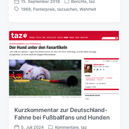
15. September 2018
Berichte
,
taz
V
V
1968
,
Panterpreis
,
tazsachen
,
Wahrheit
e
e
S
r
r
c
ö
ö
h
f
f
l
f
f
a
e
e
g
n
n
w
t
t
ö
l
l
r
i
i
t
c
c
e
h
h
r
t
u
i
n
n
g
s
d
Kurzkommentar zur Deutschland-
a
Fahne bei Fußballfans und Hunden
t
u
5. Juli 2024
Kommentare
,
taz