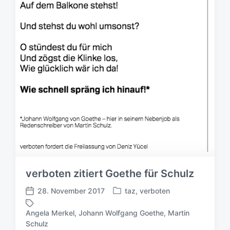
s
d
a
t
u
m
verboten zitiert Goethe für Schulz
28. November 2017
taz
,
verboten
V
V
e
e
Angela Merkel
,
Johann Wolfgang Goethe
,
Martin
r
r
S
Schulz
ö
ö
c