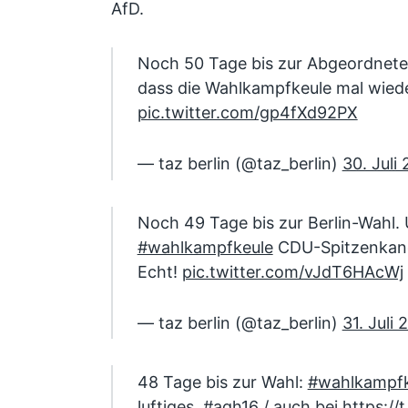
AfD.
Noch 50 Tage bis zur Abgeordnete
dass die Wahlkampfkeule mal wied
pic.twitter.com/gp4fXd92PX
— taz berlin (@taz_berlin)
30. Juli
Noch 49 Tage bis zur Berlin-Wahl.
#wahlkampfkeule
CDU-Spitzenkan
Echt!
pic.twitter.com/vJdT6HAcWj
— taz berlin (@taz_berlin)
31. Juli 
48 Tage bis zur Wahl:
#wahlkampfk
luftiges.
#agh16
/ auch bei
https:/