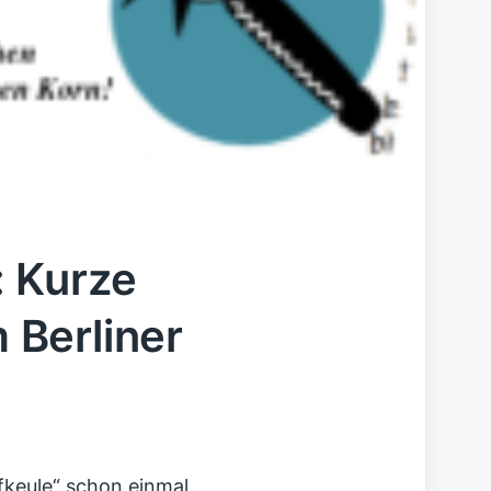
 Kurze
Berliner
fkeule“ schon einmal.