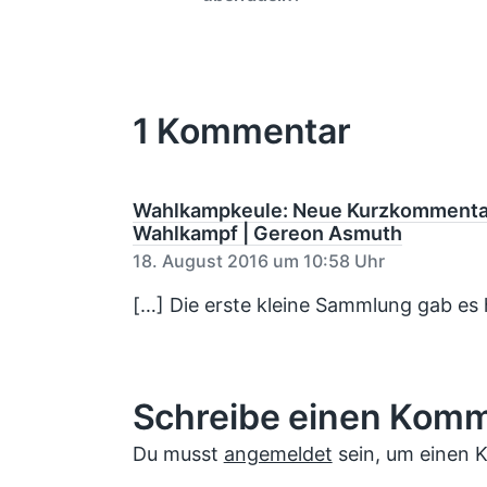
r
r
c
c
t
h
h
h
e
e
t
u
r
r
i
n
i
1 Kommentar
n
g
g
e
s
r
d
B
a
Wahlkampkeule: Neue Kurzkommentar
e
t
i
Wahlkampf | Gereon Asmuth
u
t
18. August 2016 um 10:58 Uhr
r
m
a
[…] Die erste kleine Sammlung gab es h
g
:
Schreibe einen Kom
Du musst
angemeldet
sein, um einen