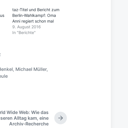
taz-Titel und Bericht zum
aus
Berlin-Wahlkampf: Oma
Anni regiert schon mal
9. August 2016
In "Berichte"
z
Henkel
,
Michael Müller
,
ule
rld Wide Web: Wie das
nseren Alltag kam, eine
N
Archiv-Recherche
ä