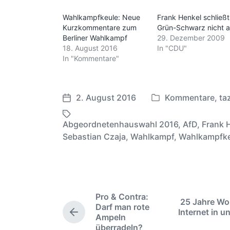
Wahlkampfkeule: Neue
Frank Henkel schließt
Kurzkommentare zum
Grün-Schwarz nicht 
Berliner Wahlkampf
29. Dezember 2009
18. August 2016
In "CDU"
In "Kommentare"
2. August 2016
Kommentare
,
ta
V
V
e
e
Abgeordnetenhauswahl 2016
,
AfD
,
Frank 
r
r
S
Sebastian Czaja
,
Wahlkampf
,
Wahlkampfke
ö
ö
c
f
f
h
f
f
l
e
e
a
n
n
g
Pro & Contra:
t
25 Jahre Wo
t
w
Darf man rote
Internet in u
l
l
V
Ampeln
ö
i
i
o
überradeln?