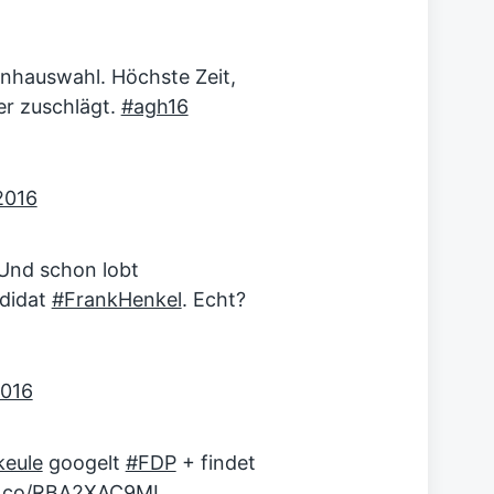
nhauswahl. Höchste Zeit,
er zuschlägt.
#agh16
 2016
 Und schon lobt
didat
#FrankHenkel
. Echt?
2016
eule
googelt
#FDP
+ findet
/t.co/RBA2XAC9ML
…