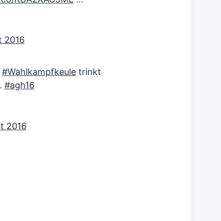
t 2016
:
#Wahlkampfkeule
trinkt
.
#agh16
t 2016