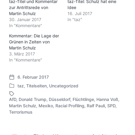
taz-Titel und Kommentar
taz-Titel: Schulz hat eine
zur Antrittsrede von
Idee
Martin Schulz
16. Juli 2017
30. Januar 2017
In "taz"
In "Kommentare"
Kommentar: Die Lage der
Grünen in Zeiten von
Martin Schulz
3. März 2017
In "Kommentare"
6. Februar 2017
V
taz
,
Titelseiten
,
Uncategorized
e
V
r
e
ö
AfD
,
Donald Trump
,
Düsseldorf
,
Flüchtlinge
,
Hanna Voß
,
r
f
Martin Schulz
,
Mexiko
,
Racial Profiling
,
Ralf Pauli
,
SPD
,
S
ö
f
Terrorismus
c
f
e
h
f
n
l
e
t
a
n