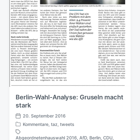
t
u
m
Berlin-Wahl-Analyse: Gruseln macht
stark
20. September 2016
V
Kommentare
,
taz
,
tweets
e
V
r
e
Abgeordnetenhauswahl 2016
,
AfD
,
Berlin
,
CDU
,
ö