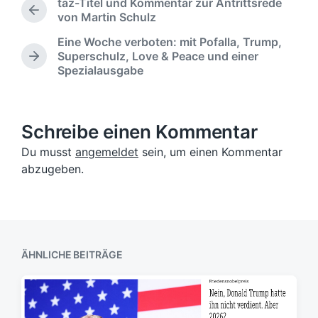
taz-Titel und Kommentar zur Antrittsrede
l
g
t
V
von Martin Schulz
i
w
l
o
c
ö
i
Eine Woche verboten: mit Pofalla, Trump,
r
h
r
c
Superschulz, Love & Peace und einer
h
N
u
t
h
Spezialausgabe
e
ä
n
e
t
r
c
g
r
i
i
h
s
n
g
s
d
Schreibe einen Kommentar
e
t
a
r
e
Du musst
angemeldet
sein, um einen Kommentar
t
B
r
abzugeben.
u
e
B
m
i
e
t
i
r
t
a
r
g
a
ÄHNLICHE BEITRÄGE
:
g
: