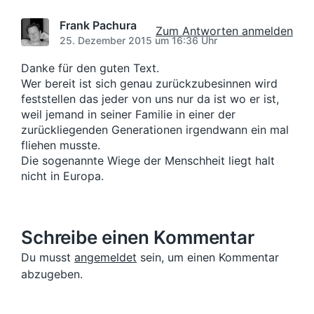
g
e
i
r
s
r
n
Frank Pachura
B
Zum Antworten anmelden
d
B
e
25. Dezember 2015 um 16:36 Uhr
a
e
i
t
i
Danke für den guten Text.
t
u
t
r
Wer bereit ist sich genau zurückzubesinnen wird
r
m
a
feststellen das jeder von uns nur da ist wo er ist,
a
g
weil jemand in seiner Familie in einer der
g
:
zurückliegenden Generationen irgendwann ein mal
:
fliehen musste.
Die sogenannte Wiege der Menschheit liegt halt
nicht in Europa.
Schreibe einen Kommentar
Du musst
angemeldet
sein, um einen Kommentar
abzugeben.