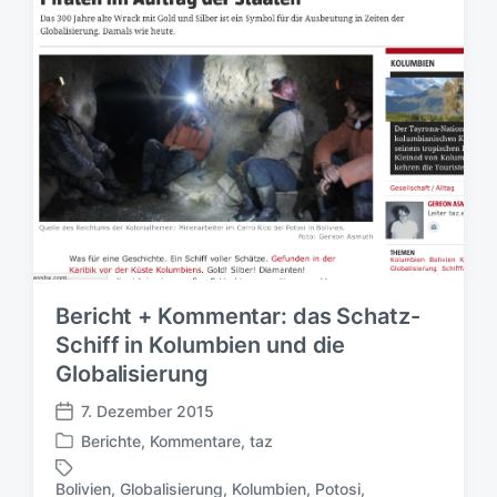
c
c
t
h
h
e
t
u
r
i
n
n
g
s
d
a
t
u
m
Bericht + Kommentar: das Schatz-
Schiff in Kolumbien und die
Globalisierung
7. Dezember 2015
V
Berichte
,
Kommentare
,
taz
e
V
r
e
Bolivien
,
Globalisierung
,
Kolumbien
,
Potosi
,
ö