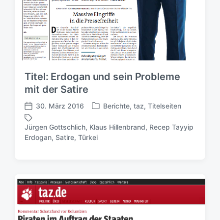
Titel: Erdogan und sein Probleme
mit der Satire
30. März 2016
Berichte
,
taz
,
Titelseiten
V
V
e
e
Jürgen Gottschlich
,
Klaus Hillenbrand
,
Recep Tayyip
r
r
S
Erdogan
,
Satire
,
Türkei
ö
ö
c
f
f
h
f
f
l
e
e
a
n
n
g
t
t
w
l
l
ö
i
i
r