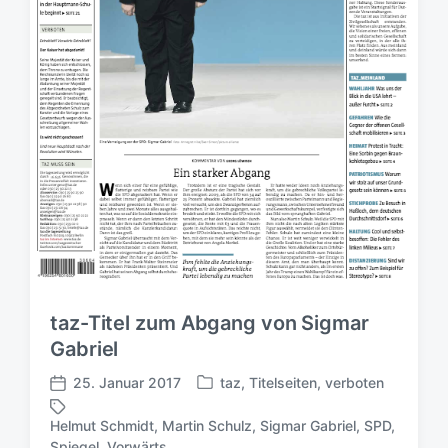
m
taz-Titel zum Abgang von Sigmar
Gabriel
25. Januar 2017
taz
,
Titelseiten
,
verboten
V
V
e
e
Helmut Schmidt
,
Martin Schulz
,
Sigmar Gabriel
,
SPD
,
r
r
S
Spiegel
,
Vorwärts