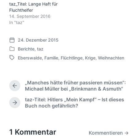
taz_Titel: Lange Haft für
Fluchthelfer
14. September 2016
In "taz"
24. Dezember 2015
V
Berichte
,
taz
e
V
r
Eberswalde
,
Familie
,
Flüchtlinge
,
Krige
,
Weihnachten
e
S
ö
r
c
f
ö
h
f
f
l
e
„Manches hätte früher passieren müssen“:
f
a
V
n
Michael Müller bei „Brinkmann & Asmuth“
e
g
o
t
n
taz-Titel: Hitlers „Mein Kampf“ – Ist dieses
w
r
l
t
N
Buch noch gefährlich?
ö
h
i
l
ä
r
e
c
i
c
r
t
h
c
h
i
e
u
h
s
1 Kommentar
g
r
Kommentieren →
n
t
t
e