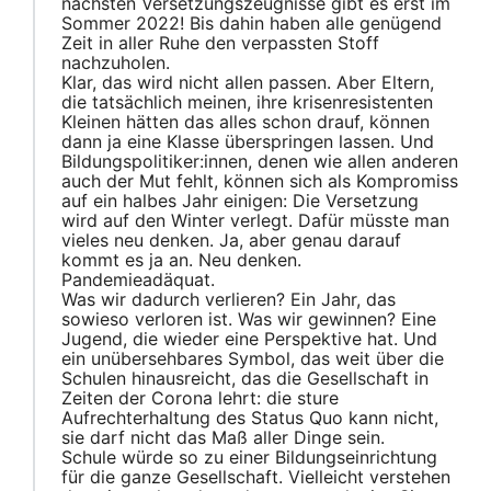
nächsten Versetzungszeugnisse gibt es erst im
Sommer 2022! Bis dahin haben alle genügend
Zeit in aller Ruhe den verpassten Stoff
nachzuholen.
Klar, das wird nicht allen passen. Aber Eltern,
die tatsächlich meinen, ihre krisenresistenten
Kleinen hätten das alles schon drauf, können
dann ja eine Klasse überspringen lassen. Und
Bildungspolitiker:innen, denen wie allen anderen
auch der Mut fehlt, können sich als Kompromiss
auf ein halbes Jahr einigen: Die Versetzung
wird auf den Winter verlegt. Dafür müsste man
vieles neu denken. Ja, aber genau darauf
kommt es ja an.
Neu denken.
Pandemieadäquat.
Was wir dadurch verlieren? Ein Jahr, das
sowieso verloren ist. Was wir gewinnen? Eine
Jugend, die wieder eine Perspektive hat. Und
ein unübersehbares Symbol, das weit über die
Schulen hinausreicht, das die Gesellschaft in
Zeiten der Corona lehrt: die sture
Aufrechterhaltung des Status Quo kann nicht,
sie darf nicht das Maß aller Dinge sein.
Schule würde so zu einer Bildungseinrichtung
für die ganze Gesellschaft. Vielleicht verstehen