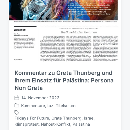
Kommentar zu Greta Thunberg und
ihrem Einsatz für Palästina: Persona
Non Greta
14. November 2023
V
Kommentare
,
taz
,
Titelseiten
e
V
r
e
Fridays For Future
,
Grate Thunberg
,
Israel
,
ö
r
S
Klimaprotest
,
Nahost-Konflikt
,
Palästina
f
ö
c