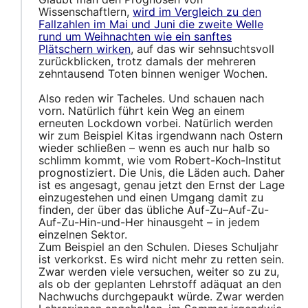
Wissenschaftlern,
wird im Vergleich zu den
Fallzahlen im Mai und Juni die zweite Welle
rund um Weihnachten wie ein sanftes
Plätschern wirken
, auf das wir sehnsuchtsvoll
zurückblicken, trotz damals der mehreren
zehntausend Toten binnen weniger Wochen.
Also reden wir Tacheles. Und schauen nach
vorn. Natürlich führt kein Weg an einem
erneuten Lockdown vorbei. Natürlich werden
wir zum Beispiel Kitas irgendwann nach Ostern
wieder schließen – wenn es auch nur halb so
schlimm kommt, wie vom Robert-Koch-Institut
prognostiziert. Die Unis, die Läden auch. Daher
ist es angesagt, genau jetzt den Ernst der Lage
einzugestehen und einen Umgang damit zu
finden
, der
über das
übliche Auf-Zu–Auf-Zu-
Auf-Zu-Hin-und-Her
hinausgeht
– in jedem
einzelnen Sektor.
Zum Beispiel an den Schulen. Dieses Schuljahr
ist verkorkst. Es wird nicht mehr zu retten sein.
Zwar werden viele versuchen, weiter so zu zu,
als ob der geplanten Lehrstoff adäquat an den
Nachwuchs durchgepaukt würde. Zwar werden