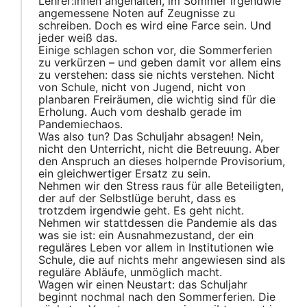
Lehrer:innen angehalten, im Sommer irgendwie
angemessene Noten auf Zeugnisse zu
schreiben. Doch es wird eine Farce sein. Und
jeder weiß das.
Einige schlagen schon vor, die Sommerferien
zu verkürzen – und geben damit vor allem eins
zu verstehen: dass sie nichts verstehen. Nicht
von Schule, nicht von Jugend, nicht von
planbaren Freiräumen, die wichtig sind für die
Erholung. Auch vom deshalb gerade im
Pandemiechaos.
Was also tun? Das Schuljahr absagen! Nein,
nicht den Unterricht, nicht die Betreuung. Aber
den Anspruch an dieses holpernde Provisorium,
ein gleichwertiger Ersatz zu sein.
Nehmen wir den Stress raus für alle Beteiligten,
der auf der Selbstlüge beruht, dass es
trotzdem irgendwie geht. Es geht nicht.
Nehmen wir stattdessen die Pandemie als das
was sie ist: ein Ausnahmezustand, der ein
reguläres Leben vor allem in Institutionen wie
Schule, die auf nichts mehr angewiesen sind als
reguläre Abläufe, unmöglich macht.
Wagen wir einen Neustart: das Schuljahr
beginnt nochmal nach den Sommerferien. Die