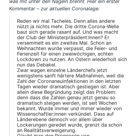
was mit unter den Nägeln brennt. Hier ein erster
Kommentar – zur aktuellen Coronalage:
Reden wir mal Tacheles. Denn alles andere
nützt ja nichts mehr. Die dritte Corona-Welle
baut sich gerade rasant auf. Und was macht
der Club der Ministerpräsident:Innen? Er
versemmelt es ein zweites Mal. Schon an
Weihnachten wurde verpasst, die Feier- und
Ferienzeit für einen zweiwöchigen, echten
Lockdown zu nutzen. An Ostern wiederholt sich
nun das Debakel.
Zwar
wagen
einzelne Länderchefs jetzt
wenigstens sanft härtere Maßnahmen, weil die
Zahl der Coronaneuinfektionen
in
den
letzten
Tagen
wieder
dramatisch gestiegen ist. Aber
allein diese Begründung zeigt das Problem:
denn dass die Zahlen genau jetzt
genau
so
dramatisch steigen werden, ist seit Wochen
bekannt. Wurde immer und immer wieder von
Wissenschaftler:innen
verkündet
. Dass
auf
Länderebene dennoch
vor allem über
Lockerungen geredet wurde, grenzt da schon
an Realitätsverweigerung.
Glaubt man den Prognosen von