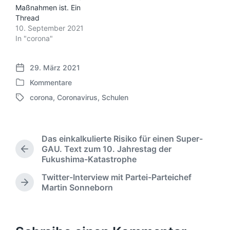
Maßnahmen ist. Ein
Thread
10. September 2021
In "corona"
29. März 2021
V
Kommentare
e
V
r
corona
,
Coronavirus
,
Schulen
e
S
ö
r
c
f
ö
h
f
f
l
e
Das einkalkulierte Risiko für einen Super-
f
a
n
GAU. Text zum 10. Jahrestag der
e
V
g
Fukushima-Katastrophe
t
n
o
w
l
r
t
Twitter-Interview mit Partei-Parteichef
ö
i
h
l
N
Martin Sonneborn
r
c
e
i
ä
t
h
r
c
c
e
u
i
h
h
r
n
g
s
t