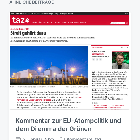
g
a
ÄHNLICHE BEITRÄGE
:
g
:
Kommentar zur EU-Atompolitik und
dem Dilemma der Grünen
3. Januar 2022
Kommentare
,
taz