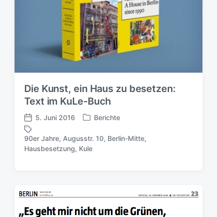
s
d
a
t
u
m
Die Kunst, ein Haus zu besetzen:
Text im KuLe-Buch
5. Juni 2016
Berichte
V
V
e
e
90er Jahre
,
Augusstr. 10
,
Berlin-Mitte
,
r
r
S
Hausbesetzung
,
Kule
ö
ö
c
f
f
h
f
f
l
e
e
a
n
n
g
t
t
w
l
l
ö