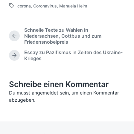
r
corona
,
Coronavirus
,
Manuela Heim
e
S
ö
r
c
f
ö
h
f
f
l
e
Schnelle Texte zu Wahlen in
f
a
n
Niedersachsen, Cottbus und zum
e
V
g
Friedensnobelpreis
t
n
o
w
l
r
t
Essay zu Pazifismus in Zeiten des Ukraine-
ö
i
h
l
N
Krieges
r
c
e
i
ä
t
h
r
c
c
e
u
i
h
h
r
n
g
s
t
Schreibe einen Kommentar
g
e
t
i
r
s
Du musst
angemeldet
sein, um einen Kommentar
e
n
B
d
r
abzugeben.
e
a
B
i
t
e
t
u
i
r
t
m
a
r