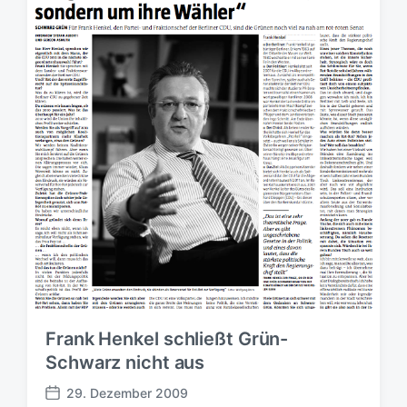
i
i
r
c
c
t
h
h
e
t
u
r
i
n
n
g
s
d
a
t
u
m
Frank Henkel schließt Grün-
Schwarz nicht aus
29. Dezember 2009
V