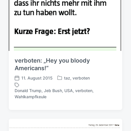
verboten: „Hey you bloody
Americans!“
11. August 2015
taz
,
verboten
V
V
e
e
Donald Trump
,
Jeb Bush
,
USA
,
verboten
,
r
r
S
Wahlkampfkeule
ö
ö
c
f
f
h
f
f
l
e
e
a
n
n
g
t
t
w