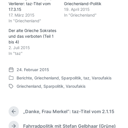
Verlierer: taz-Titel vom
Griechenland-Politik
17.3.15
19. April 2015
17. März 2015
In "Griechenland"
In "Griechenland"
Der alte Grieche Sokrates
und das verboten (Teil 1
bis 4)
2. Juli 2015
In "taz"
24. Februar 2015
V
Berichte
,
Griechenland
,
Sparpolitik
,
taz
,
Varoufakis
e
V
r
Griechenland
,
Sparpolitik
,
Varoufakis
e
S
ö
r
c
f
ö
h
f
f
l
e
f
„Danke, Frau Merkel“: taz-Titel vom 2.1.15
a
V
n
e
g
o
t
n
w
r
Fahrradpolitik mit Stefan Gelbhaar (Grüne)
l