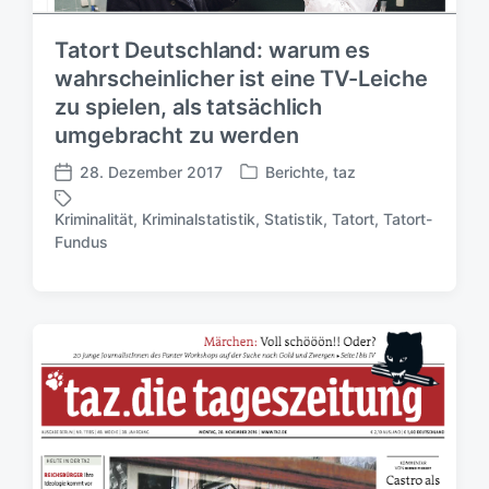
Tatort Deutschland: warum es
wahrscheinlicher ist eine TV-Leiche
zu spielen, als tatsächlich
umgebracht zu werden
28. Dezember 2017
Berichte
,
taz
V
V
e
e
Kriminalität
,
Kriminalstatistik
,
Statistik
,
Tatort
,
Tatort-
r
r
S
Fundus
ö
ö
c
f
f
h
f
f
l
e
e
a
n
n
g
t
t
w
l
l
ö
i
i
r
c
c
t
h
h
e
t
u
r