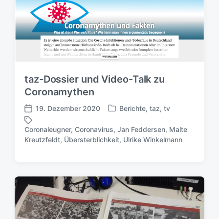
taz-Dossier und Video-Talk zu
Coronamythen
19. Dezember 2020
Berichte
,
taz
,
tv
V
V
e
e
Coronaleugner
,
Coronavirus
,
Jan Feddersen
,
Malte
r
r
S
Kreutzfeldt
,
Übersterblichkeit
,
Ulrike Winkelmann
ö
ö
c
f
f
h
f
f
l
e
e
a
n
n
g
t
t
w
l
l
ö
i
i
r