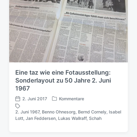
c
c
t
h
h
e
t
u
r
i
n
n
g
s
d
a
t
u
m
Eine taz wie eine Fotausstellung:
Sonderlayout zu 50 Jahre 2. Juni
1967
2. Juni 2017
Kommentare
V
V
e
e
2. Juni 1967
,
Benno Ohnesorg
,
Bernd Cornely
,
Isabel
r
r
S
Lott
,
Jan Feddersen
,
Lukas Wallraff
,
Schah
ö
ö
c
f
f
h
f
f
l